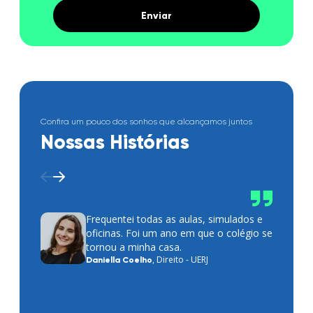
Confira um pouco dos sonhos que alcançamos juntos
Nossas Histórias
Frequentei todas as aulas, simulados e
oficinas. Foi um ano em que o colégio se
tornou a minha casa.
,
Direito - UERJ
Daniella Coelho