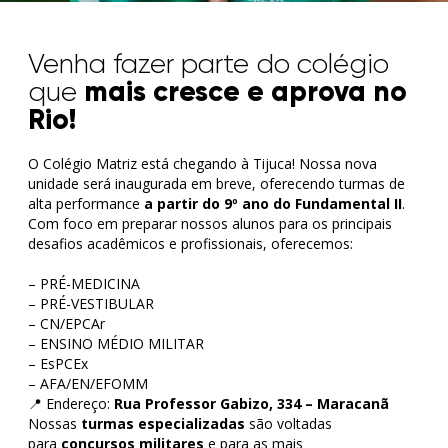
Venha fazer parte do colégio
mais cresce e aprova no
que
Rio!
O Colégio Matriz está chegando à Tijuca! Nossa nova
unidade será inaugurada em breve, oferecendo turmas de
alta performance
a partir do 9º ano do Fundamental II
.
Com foco em preparar nossos alunos para os principais
desafios acadêmicos e profissionais, oferecemos:
– PRÉ-MEDICINA
– PRÉ-VESTIBULAR
– CN/EPCAr
– ENSINO MÉDIO MILITAR
– EsPCEx
– AFA/EN/EFOMM
📍 Endereço:
Rua Professor Gabizo, 334 – Maracanã
Nossas
turmas especializadas
são voltadas
para
concursos militares
e para as mais