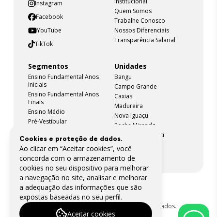
Institucional
Instagram
Quem Somos
Facebook
Trabalhe Conosco
YouTube
Nossos Diferenciais
Transparência Salarial
TikTok
Segmentos
Unidades
Ensino Fundamental Anos
Bangu
Iniciais
Campo Grande
Ensino Fundamental Anos
Caxias
Finais
Madureira
Ensino Médio
Nova Iguaçu
Pré-Vestibular
Rocha Miranda
Pré-Militar
São João de Meriti
Cookies e proteção de dados.
Taquara
Ao clicar em “Aceitar cookies”, você
concorda com o armazenamento de
cookies no seu dispositivo para melhorar
a navegação no site, analisar e melhorar
a adequação das informações que são
expostas baseadas no seu perfil.
@ Copyright 2025 Todos os Direitos Reservados.
Aceitar cookies
Desenvolvido por